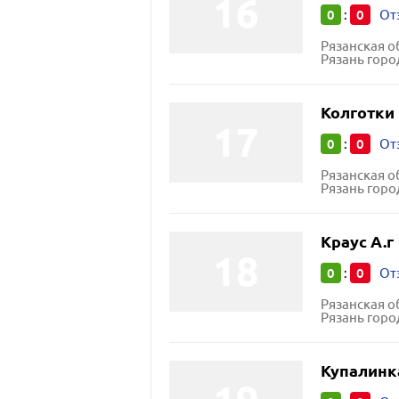
0
0
:
От
Рязанская о
Рязань горо
Колготки
0
0
:
От
Рязанская о
Рязань город
Краус А.г
0
0
:
От
Рязанская о
Рязань город
Купалинк