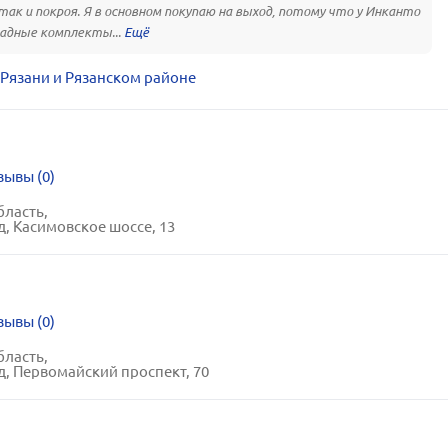
так и покроя. Я в основном покупаю на выход, потому что у Инканто
адные комплекты...
 Рязани и Рязанском районе
зывы (0)
бласть,
д, Касимовское шоссе, 13
зывы (0)
бласть,
д, Первомайский проспект, 70