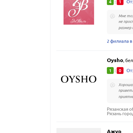
4
1
:
От
Мне тож
не прос
размер и
2 филиала в
Oysho
,
бел
1
0
:
От
Хорошая
приветл
приятны
Рязанская о
Рязань горо
Ажур