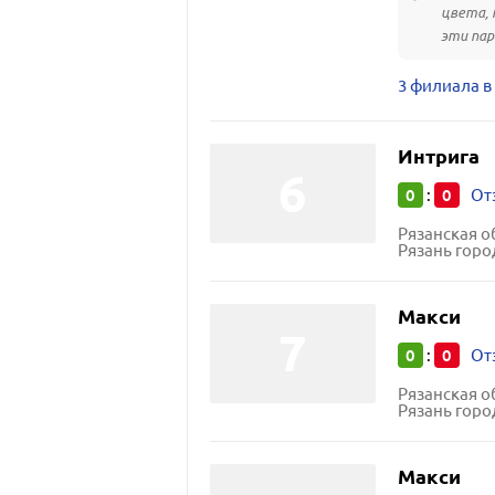
цвета, 
эти пар
3 филиала в
Интрига
0
0
:
От
Рязанская о
Рязань горо
Макси
0
0
:
От
Рязанская о
Рязань горо
Макси