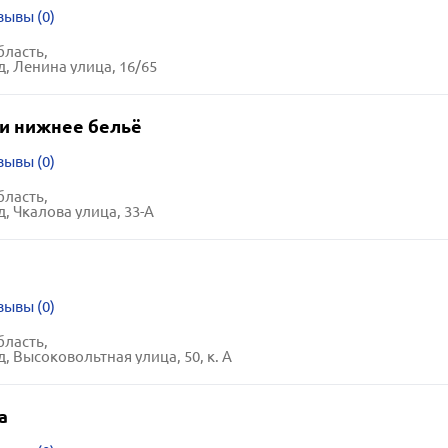
зывы (0)
бласть,
д, Ленина улица, 16/65
 и нижнее бельё
зывы (0)
бласть,
, Чкалова улица, 33-А
зывы (0)
бласть,
, Высоковольтная улица, 50, к. А
а