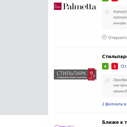
Palmett
хорошег
ночную 
Откроется
Стильпар
4
3
:
От
Приобре
она про
принесёт
2 филиала в
Ближе к 