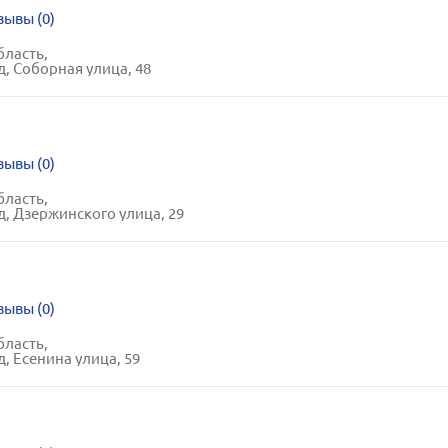
зывы (0)
бласть,
д, Соборная улица, 48
зывы (0)
бласть,
д, Дзержинского улица, 29
зывы (0)
бласть,
, Есенина улица, 59