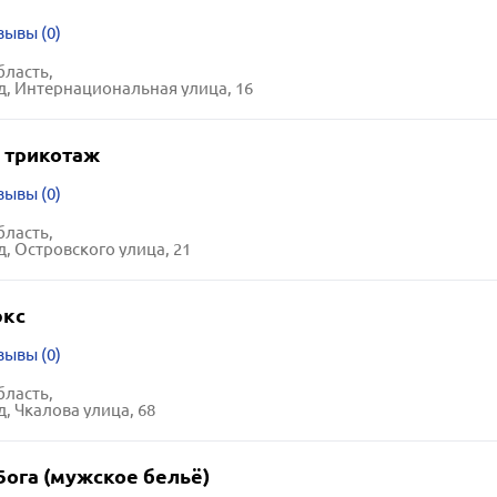
зывы (0)
бласть,
д, Интернациональная улица, 16
 трикотаж
зывы (0)
бласть,
д, Островского улица, 21
юкс
зывы (0)
бласть,
, Чкалова улица, 68
Бога (мужское бельё)