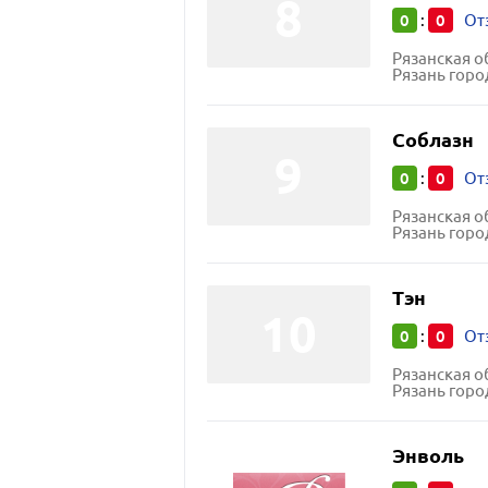
0
0
:
От
Рязанская о
Рязань горо
Соблазн
0
0
:
От
Рязанская о
Рязань горо
Тэн
0
0
:
От
Рязанская о
Рязань город
Энволь