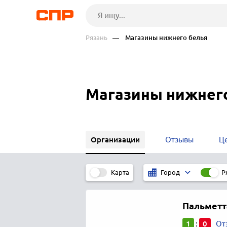
Рязань
— Магазины нижнего белья
Магазины нижнего
Организации
Отзывы
Ц
Карта
Р
Город
Пальметт
1
0
:
От