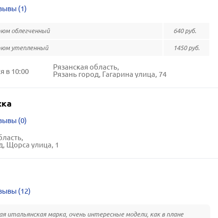
зывы (1)
юм облегченный
640 руб.
тюм утепленный
1450 руб.
Рязанская область,
 в 10:00
Рязань город, Гагарина улица, 74
жка
зывы (0)
бласть,
д, Щорса улица, 1
зывы (12)
я итальянская марка, очень интересные модели, как в плане