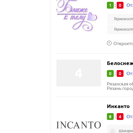
1
0
:
От
Термокост
Термокос
Откроется
Белосне
0
0
:
От
Рязанская о
Рязань горо
Инканто
8
4
:
От
Шикарна