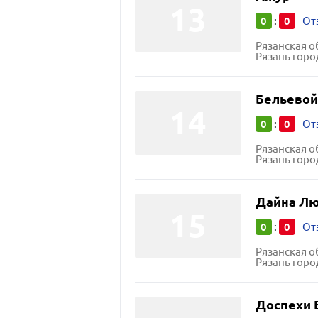
0
0
:
От
Рязанская о
Рязань горо
Бельевой
0
0
:
От
Рязанская о
Рязань горо
Дайна Л
0
0
:
От
Рязанская о
Рязань город
Доспехи 