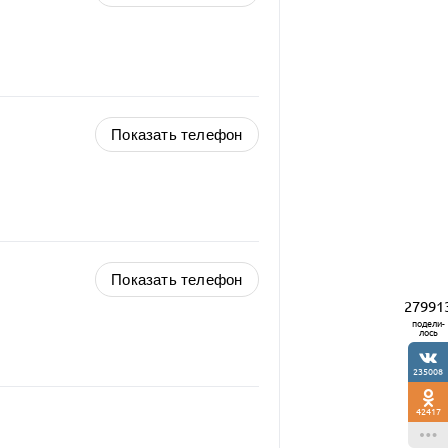
Показать телефон
Показать телефон
27991
подели-
лось
235008
42417