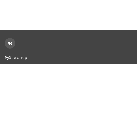
Рубрикатор
Новости
Реклама на сайте
Контакты
Добавить организацию
2000–2026 © СПР
Политика конфиденциальности