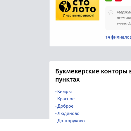
Мерзкая
всем ха
своим де
14 филиало
Букмекерские конторы 
пунктах
Кимры
Красное
Доброе
Людиново
Долгоруково