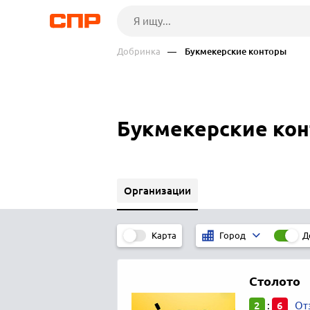
Добринка
— Букмекерские конторы
Букмекерские кон
Организации
Карта
Д
Город
Столото
2
6
:
От