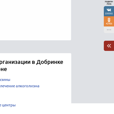
подели-
лось
235352
42465
рганизации в Добринке
оне
азины
 лечение алкоголизма
е центры