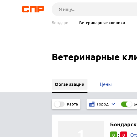
Бондари
— Ветеринарные клиники
Ветеринарные кли
Организации
Цены
Карта
Б
Город
Бондарск
0
0
:
От