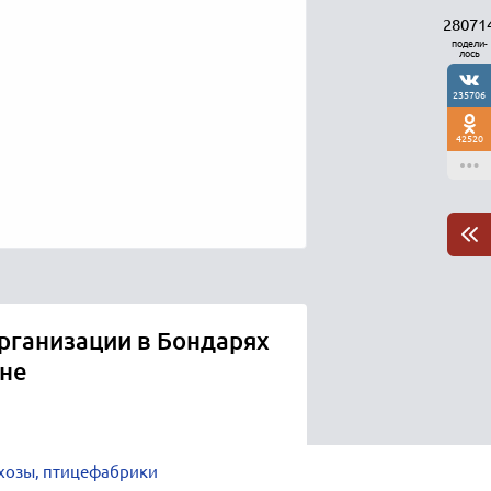
28071
подели-
лось
235706
42520
рганизации в Бондарях
оне
хозы, птицефабрики