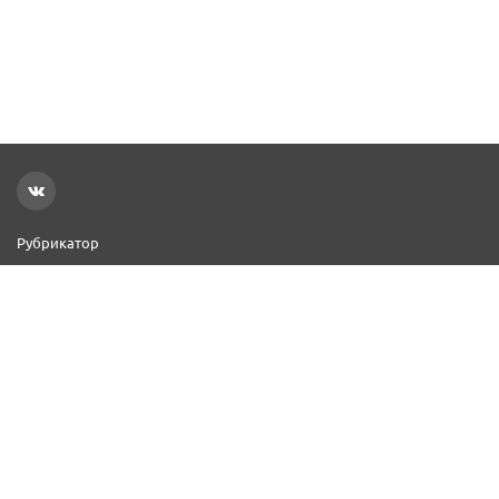
Рубрикатор
Новости
Реклама на сайте
Контакты
Добавить организацию
2000–2026 © СПР