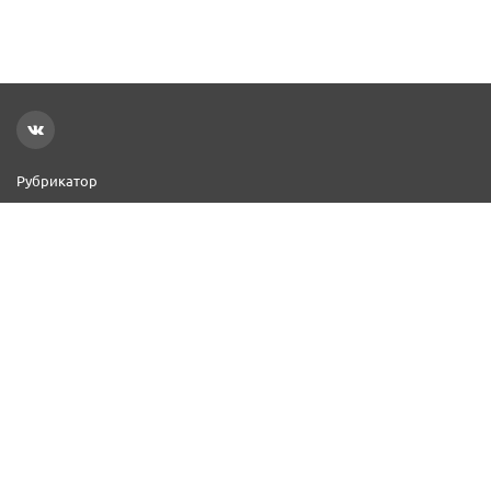
Рубрикатор
Новости
Реклама на сайте
Контакты
Добавить организацию
2000–2026 © СПР
Политика конфиденциальности