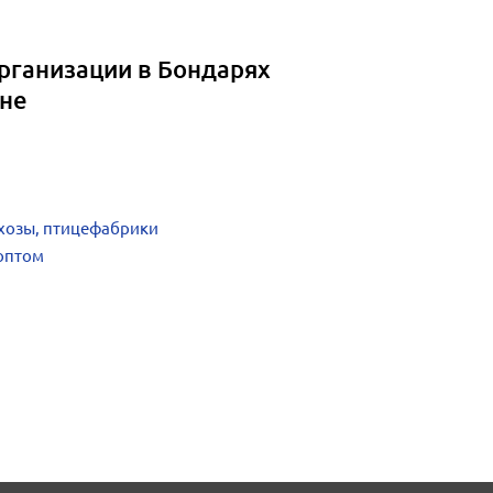
рганизации в Бондарях
оне
хозы, птицефабрики
оптом