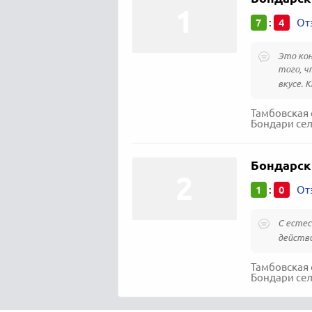
7
4
:
От
Это кон
того, ч
вкусе. К
Тамбовская 
Бондари сел
Бондарск
1
0
:
От
С естес
действ
Тамбовская 
Бондари сел