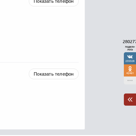
Показать телефон
28027
подели-
лось
235328
Показать телефон
42461