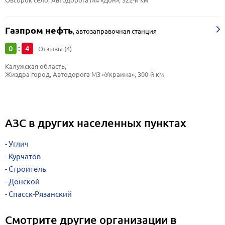
Овсорок село, Автодорога М4 «Дон», 322-й км
Газпром нефть
,
автозаправочная станция
0
4
:
Отзывы (4)
Калужская область, 
Жиздра город, Автодорога М3 «Украина», 300-й км
АЗС в других населенных пунктах
Углич
Курчатов
Строитель
Донской
Спасск-Рязанский
Смотрите другие организации в