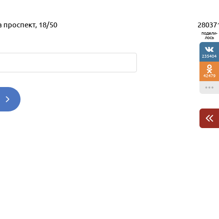
28037
 проспект, 18/50
подели-
лось
235404
42479