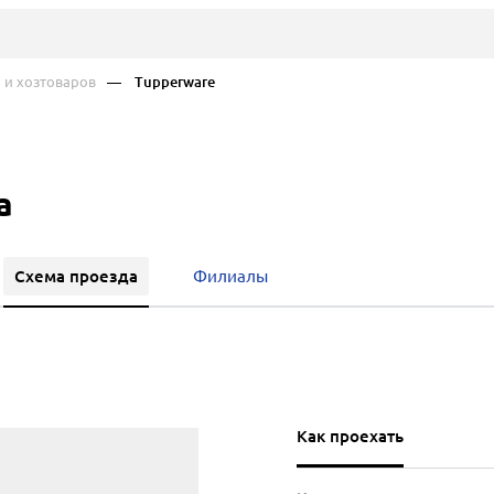
и хозтоваров
— Tupperware
а
Схема проезда
Филиалы
Как проехать