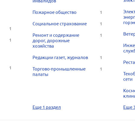
элек
инвалидов
Элек
Пожарное общество
1
энер
горэ
Социальное страхование
1
1
Вете
Ремонт и содержание
1
1
дорог, дорожные
Инже
хозяйства
служ
Редакции газет, журналов
1
Рест
1
Торгово-промышленные
1
Техо
палаты
сети
Косм
клин
Еще 1 раздел
Еще 