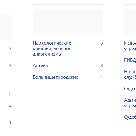
Наркологические
3
Испр
3
клиники, лечение
учре
алкоголизма
ГИБД
3
Аптеки
3
Нало
Больницы городские
1
служ
Суды 
2
Адми
2
учре
Суде
1