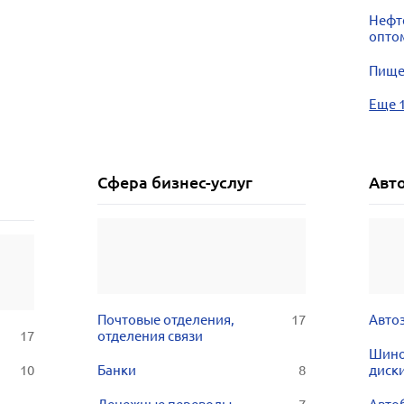
Нефт
опто
Пище
Еще 
Сфера бизнес-услуг
Авт
Почтовые отделения,
17
Авто
17
отделения связи
Шино
10
Банки
8
диск