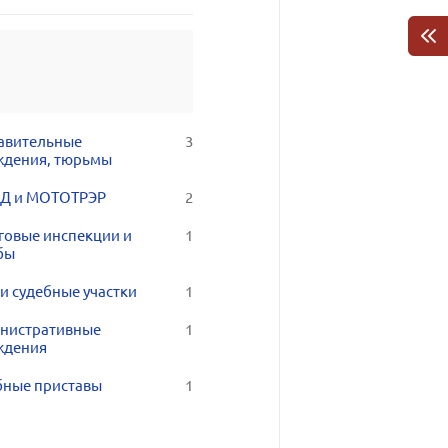
авительные
3
ждения, тюрьмы
Д и МОТОТРЭР
2
говые инспекции и
1
бы
и судебные участки
1
нистративные
1
ждения
бные приставы
1