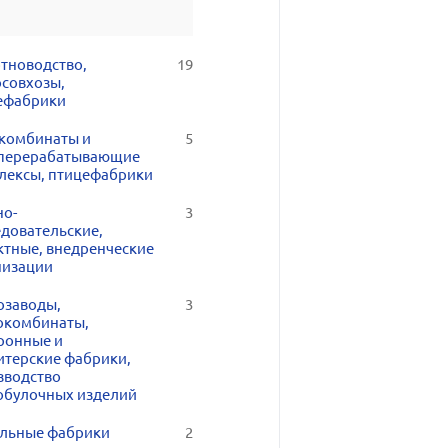
тноводство,
19
осовхозы,
ефабрики
комбинаты и
5
перерабатывающие
лексы, птицефабрики
но-
3
едовательские,
ктные, внедренческие
низации
озаводы,
3
окомбинаты,
ронные и
итерские фабрики,
зводство
обулочных изделий
льные фабрики
2