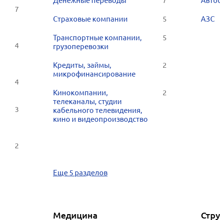
Денежные переводы
7
Авто
7
Страховые компании
5
АЗС
Транспортные компании,
5
4
грузоперевозки
Кредиты, займы,
2
микрофинансирование
4
Кинокомпании,
2
телеканалы, студии
3
кабельного телевидения,
кино и видеопроизводство
2
Еще 5 разделов
Медицина
Стр