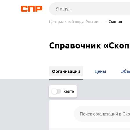
Центральный округ России
— Скопин
Справочник «Ско
Организации
Цены
Объ
Карта