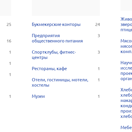
Живо
25
Букмекерские конторы
24
звер
птиц
Предприятия
3
16
общественного питания
Мясо
мясо
комп
1
Спортклубы, фитнес-
3
центры
Науч
1
иссл
Рестораны, кафе
1
прое
1
орга
Отели, гостиницы, мотели,
1
хостелы
Хлеб
хлеб
1
Музеи
1
мака
конд
прои
хлеб
Мебе