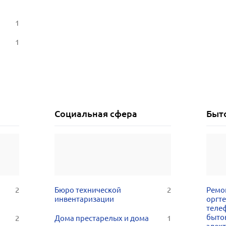
1
1
Социальная сфера
Быт
2
Бюро технической
2
Ремо
инвентаризации
оргт
теле
быто
2
Дома престарелых и дома
1