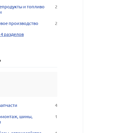
епродукты и топливо
2
м
вое производство
2
14 разделов
о
запчасти
4
монтаж, шины,
1
и