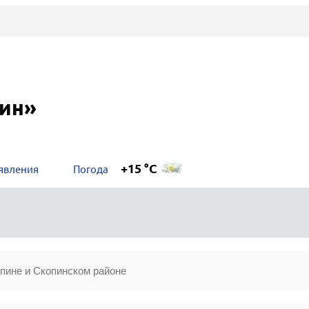
пин»
+15 °C
явления
Погода