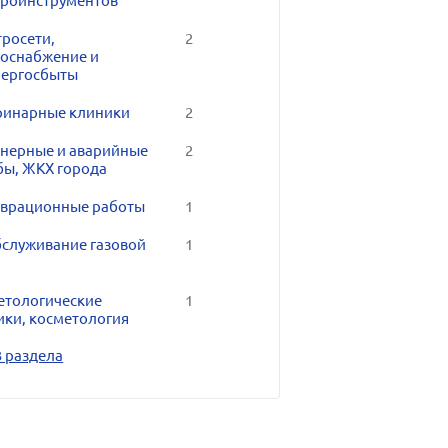
троинструментов
тросети,
2
госнабжение и
нергосбыты
ринарные клиники
2
нерные и аварийные
2
бы, ЖКХ города
аврационные работы
1
бслуживание газовой
1
етологические
1
ики, косметология
3 раздела