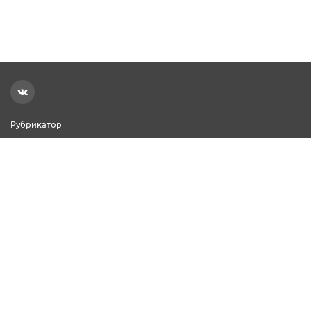
Рубрикатор
Новости
Реклама на сайте
Контакты
Добавить организацию
2000–2026 © СПР
Политика конфиденциальности