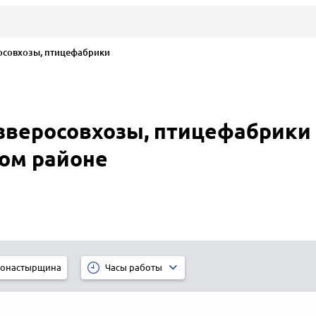
совхозы, птицефабрики
зверосовхозы, птицефабрик
ом районе
онастырщина
Часы работы