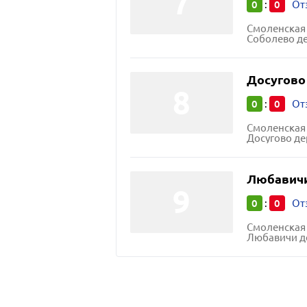
0
0
:
От
Смоленская
Соболево де
Досугово
0
0
:
От
Смоленская
Досугово де
Любавич
0
0
:
От
Смоленская
Любавичи де