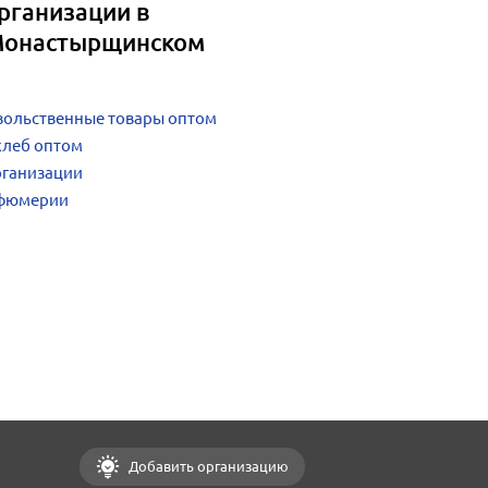
рганизации в
Монастырщинском
вольственные товары оптом
хлеб оптом
рганизации
рфюмерии
Добавить организацию