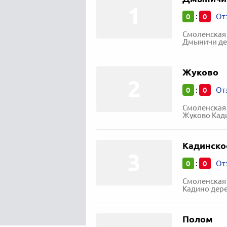
0
0
:
От
Смоленская
Дмыничи де
Жуково
0
0
:
От
Смоленская
Жуково Кади
Кадинско
0
0
:
От
Смоленская
Кадино дере
Полом