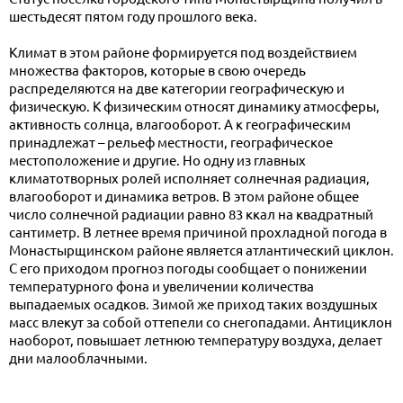
шестьдесят пятом году прошлого века.
Климат в этом районе формируется под воздействием
множества факторов, которые в свою очередь
распределяются на две категории географическую и
физическую. К физическим относят динамику атмосферы,
активность солнца, влагооборот. А к географическим
принадлежат – рельеф местности, географическое
местоположение и другие. Но одну из главных
климатотворных ролей исполняет солнечная радиация,
влагооборот и динамика ветров. В этом районе общее
число солнечной радиации равно 83 ккал на квадратный
сантиметр. В летнее время причиной прохладной погода в
Монастырщинском районе является атлантический циклон.
С его приходом прогноз погоды сообщает о понижении
температурного фона и увеличении количества
выпадаемых осадков. Зимой же приход таких воздушных
масс влекут за собой оттепели со снегопадами. Антициклон
наоборот, повышает летнюю температуру воздуха, делает
дни малооблачными.