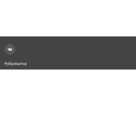
Рубрикатор
Новости
Реклама на сайте
Контакты
Добавить организацию
2000–2026 © СПР