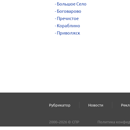
Большое Село
Боговарово
Пречистое
Кораблино
Приволжск
Рубрикатор
Новости
Рекл
2000–2026 © СПР
Политика конфид