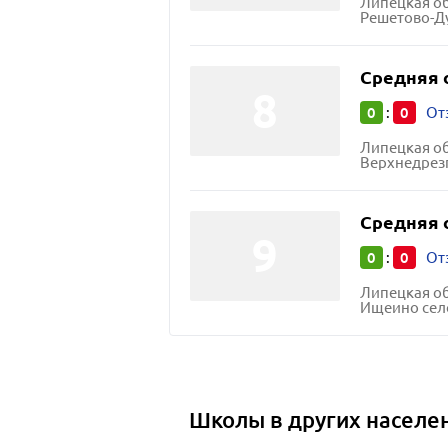
Липецкая об
Решетово-Д
Средняя 
0
0
:
От
Липецкая об
Верхнедрез
Средняя 
0
0
:
От
Липецкая об
Ищеино сел
Школы в других населе