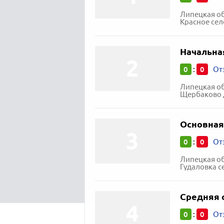
Липецкая об
Красное сел
Начальна
0
0
:
От
Липецкая об
Щербаково 
Основная
0
0
:
От
Липецкая об
Гудаловка с
Средняя 
0
0
:
От