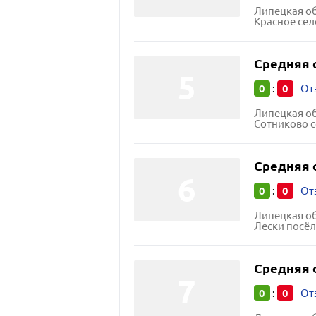
Липецкая об
Красное сел
Средняя 
0
0
:
От
Липецкая об
Сотниково 
Средняя 
0
0
:
От
Липецкая об
Лески посё
Средняя 
0
0
:
От