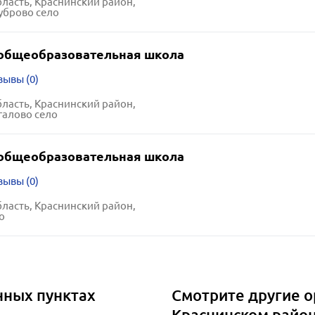
ласть, Краснинский район,
уброво село
общеобразовательная школа
зывы (0)
ласть, Краснинский район,
галово село
общеобразовательная школа
зывы (0)
ласть, Краснинский район,
о
нных пунктах
Смотрите другие о
Краснинском райо