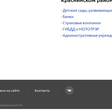
Детские сады, развивающи
Банки
Страховые компании
ГИБДД и МОТОТРЭР
Административные учрежд
ама на сайте
Контакты
енциальности