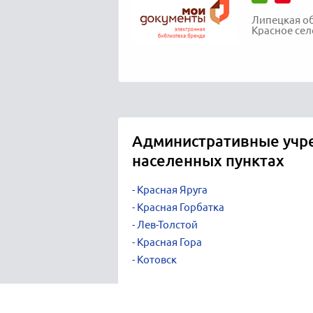
Липецкая об
Красное сел
Административные учре
населенных пунктах
Красная Яруга
Красная Горбатка
Лев-Толстой
Красная Гора
Котовск