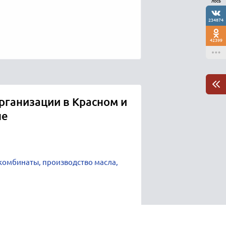
лось
234874
42399
рганизации в Красном и
не
омбинаты, производство масла,
и