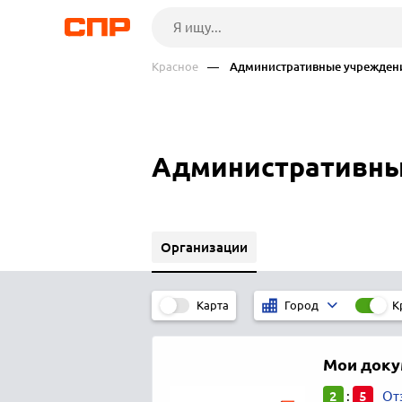
Красное
— Административные учрежден
Административные
Организации
Карта
К
Город
Мои док
2
5
:
От