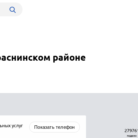
раснинском районе
ьных услуг
Показать телефон
27976
подели-