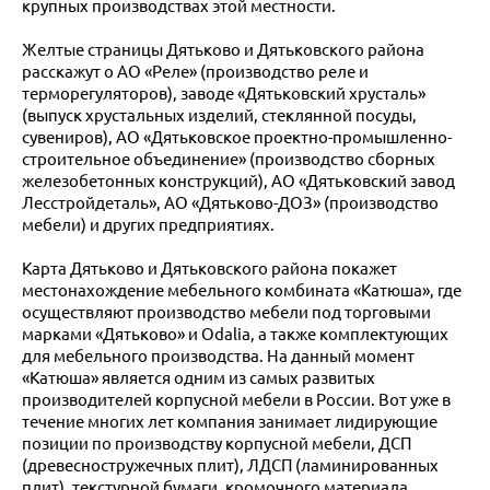
крупных производствах этой местности.
Желтые страницы Дятьково и Дятьковского района
расскажут о АО «Реле» (производство реле и
терморегуляторов), заводе «Дятьковский хрусталь»
(выпуск хрустальных изделий, стеклянной посуды,
сувениров), АО «Дятьковское проектно-промышленно-
строительное объединение» (производство сборных
железобетонных конструкций), АО «Дятьковский завод
Лесстройдеталь», АО «Дятьково-ДОЗ» (производство
мебели) и других предприятиях.
Карта Дятьково и Дятьковского района покажет
местонахождение мебельного комбината «Катюша», где
осуществляют производство мебели под торговыми
марками «Дятьково» и Odalia, а также комплектующих
для мебельного производства. На данный момент
«Катюша» является одним из самых развитых
производителей корпусной мебели в России. Вот уже в
течение многих лет компания занимает лидирующие
позиции по производству корпусной мебели, ДСП
(древесностружечных плит), ЛДСП (ламинированных
плит), текстурной бумаги, кромочного материала.