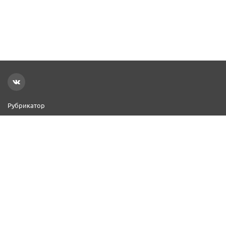
Рубрикатор
Новости
Реклама на сайте
Контакты
Добавить организацию
2000–2026 © СПР