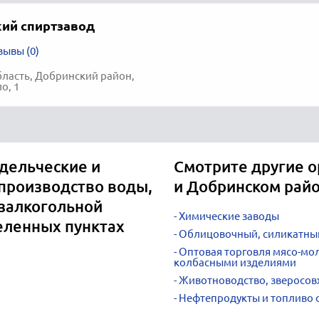
ий спиртзавод
зывы (0)
ласть, Добринский район,
о, 1
дельческие и
Смотрите другие о
производство воды,
и Добринском рай
езалкогольной
Химические заводы
еленных пунктах
Облицовочный, силикатный
Оптовая торговля мясо-мо
колбасными изделиями
Животноводство, зверосов
Нефтепродукты и топливо 