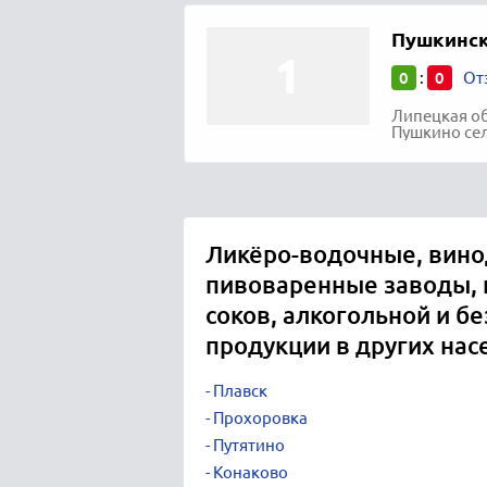
Пушкинск
0
0
:
От
Липецкая об
Пушкино сел
Ликёро-водочные, вино
пивоваренные заводы, 
соков, алкогольной и б
продукции в других нас
Плавск
Прохоровка
Путятино
Конаково