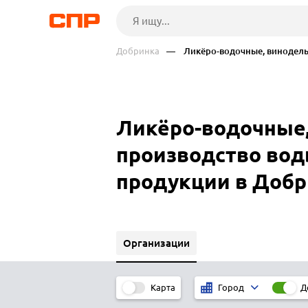
Добринка
— Ликёро-водочные, винодельче
Ликёро-водочные,
производство воды
продукции в Добр
Организации
Карта
Д
Город