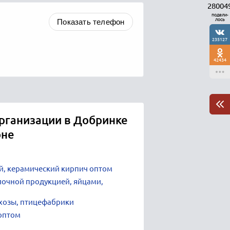
28004
подели-
лось
Показать телефон
235127
42434
рганизации в Добринке
оне
, керамический кирпич оптом
лочной продукцией, яйцами,
хозы, птицефабрики
оптом