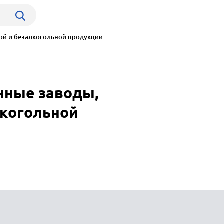
ой и безалкогольной продукции
нные заводы,
лкогольной