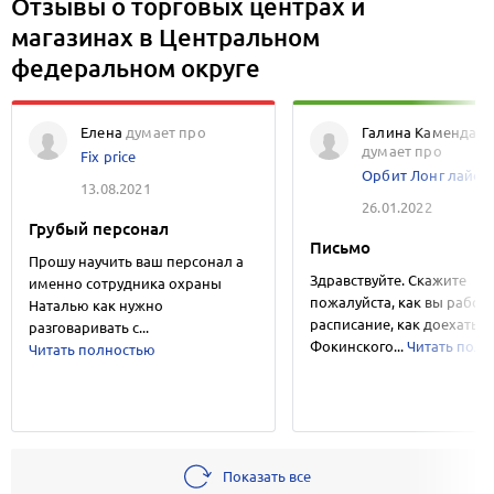
Отзывы о торговых центрах и
магазинах в Центральном
федеральном округе
Елена
думает про
Галина Камендацк
думает про
Fix price
Орбит Лонг лайф
13.08.2021
26.01.2022
Грубый персонал
Письмо
Прошу научить ваш персонал а
Здравствуйте. Скажите
именно сотрудника охраны
пожалуйста, как вы работа
Наталью как нужно
расписание, как доехать к 
разговаривать с...
Фокинского...
Читать пол
Читать полностью
Показать все