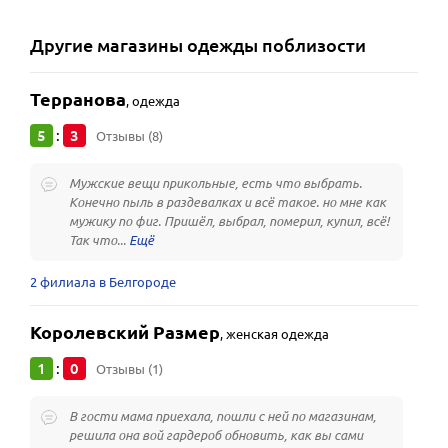
Другие
магазины одежды
поблизости
Терранова
,
одежда
5
3
:
Отзывы (8)
Мужские вещи прикольные, есть что выбрать.
Конечно пыль в раздевалках и всё такое. но мне как
мужику по фиг. Пришёл, выбрал, померил, купил, всё!
Так что...
2 филиала в Белгороде
Королевский Размер
,
женская одежда
1
0
:
Отзывы (1)
В гости мама приехала, пошли с ней по магазинам,
решила она вой гардероб обновить, как вы сами